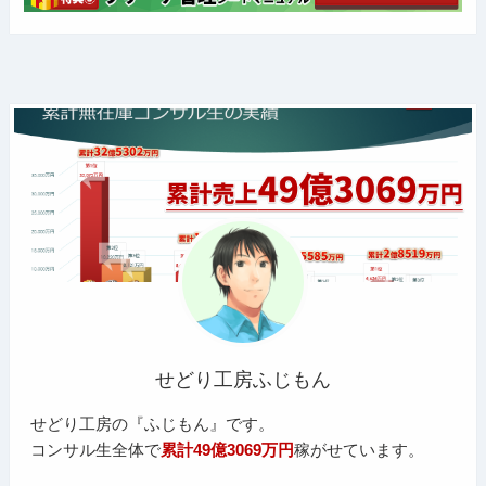
せどり工房ふじもん
せどり工房の『ふじもん』です。
コンサル生全体で
累計49億3069万円
稼がせています。