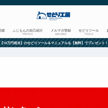
実績
ふじもんの自己紹介
メルマガ登録
せどりツール
PROFILE
MAILMAG
TOOLS
【10万円相当】のせどりツール＆マニュアルを【無料】でプレゼント