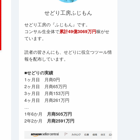
せどり工房ふじもん
せどり工房の『ふじもん』です。
コンサル生全体で
累計49億3069万円
稼がせ
ています。
読者の皆さんにも、せどりに役立つツール情
報を配布しています。
■せどりの実績
1ヶ月目 月商0円
2ヶ月目 月商65万円
3ヶ月目 月商153万円
4ヶ月目 月商261万円
…
1年6か月
月商505万円
2年2か月
月商2591万円