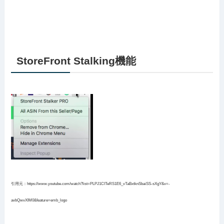
StoreFront Stalking機能
引用元：https://www.youtube.com/watch?list=PLPJ1CITeRS1E6_vTaBxtknSbaiSS-sXgY&v=-
avbQwvXIM0&feature=emb_logo