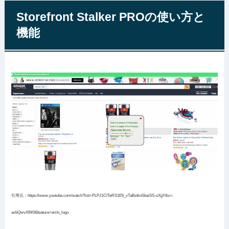
Storefront Stalker PROの使い方と
機能
引用元：https://www.youtube.com/watch?list=PLPJ1CITeRS1E6_vTaBxtknSbaiSS-sXgY&v=-
avbQwvXIM0&feature=emb_logo