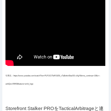
引用元：https://www.youtube.com/watch?list=PLPJ1CITeRS1E6_vTaBxtknSbaiSS-sXgY&time_continue=10&v=-
avbQwvXIM0&feature=emb_logo
Storefront Stalker PROをTacticalArbitrageと連