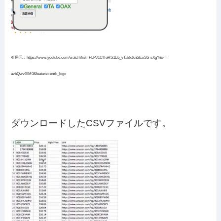
引用元：https://www.youtube.com/watch?list=PLPJ1CITeRS1E6_vTaBxtknSbaiSS-sXgY&v=-
avbQwvXIM0&feature=emb_logo
ダウンロードしたCSVファイルです。