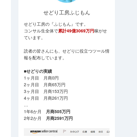
せどり工房ふじもん
せどり工房の『ふじもん』です。
コンサル生全体で
累計49億3069万円
稼がせ
ています。
読者の皆さんにも、せどりに役立つツール情
報を配布しています。
■せどりの実績
1ヶ月目 月商0円
2ヶ月目 月商65万円
3ヶ月目 月商153万円
4ヶ月目 月商261万円
…
1年6か月
月商505万円
2年2か月
月商2591万円