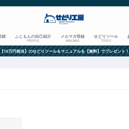
実績
ふじもんの自己紹介
メルマガ登録
せどりツール
PROFILE
MAILMAG
TOOLS
【10万円相当】のせどりツール＆マニュアルを【無料】でプレゼント