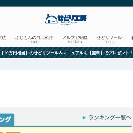
実績
ふじもんの自己紹介
メルマガ登録
せどりツール
PROFILE
MAILMAG
TOOLS
【10万円相当】のせどりツール＆マニュアルを【無料】でプレゼント