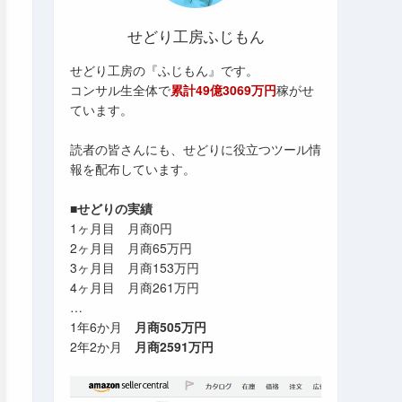
せどり工房ふじもん
せどり工房の『ふじもん』です。
コンサル生全体で
累計49億3069万円
稼がせ
ています。
読者の皆さんにも、せどりに役立つツール情
報を配布しています。
■せどりの実績
1ヶ月目 月商0円
2ヶ月目 月商65万円
3ヶ月目 月商153万円
4ヶ月目 月商261万円
…
1年6か月
月商505万円
2年2か月
月商2591万円