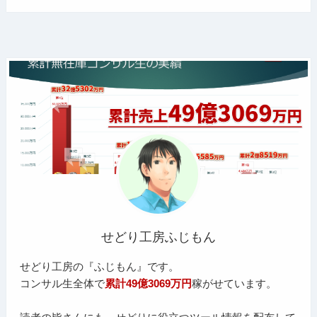
せどり工房ふじもん
せどり工房の『ふじもん』です。
コンサル生全体で
累計49億3069万円
稼がせています。