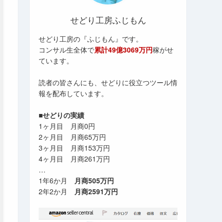
せどり工房ふじもん
せどり工房の『ふじもん』です。
コンサル生全体で
累計49億3069万円
稼がせ
ています。
読者の皆さんにも、せどりに役立つツール情
報を配布しています。
■せどりの実績
1ヶ月目 月商0円
2ヶ月目 月商65万円
3ヶ月目 月商153万円
4ヶ月目 月商261万円
…
1年6か月
月商505万円
2年2か月
月商2591万円