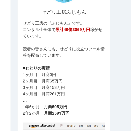
せどり工房ふじもん
せどり工房の『ふじもん』です。
コンサル生全体で
累計49億3069万円
稼がせ
ています。
読者の皆さんにも、せどりに役立つツール情
報を配布しています。
■せどりの実績
1ヶ月目 月商0円
2ヶ月目 月商65万円
3ヶ月目 月商153万円
4ヶ月目 月商261万円
…
1年6か月
月商505万円
2年2か月
月商2591万円