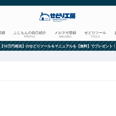
実績
ふじもんの自己紹介
メルマガ登録
せどりツール
PROFILE
MAILMAG
TOOLS
【10万円相当】のせどりツール＆マニュアルを【無料】でプレゼント