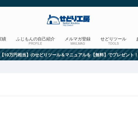
実績
ふじもんの自己紹介
メルマガ登録
せどりツール
PROFILE
MAILMAG
TOOLS
【10万円相当】のせどりツール＆マニュアルを【無料】でプレゼント