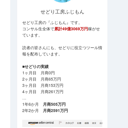
せどり工房ふじもん
せどり工房の『ふじもん』です。
コンサル生全体で
累計49億3069万円
稼がせ
ています。
読者の皆さんにも、せどりに役立つツール情
報を配布しています。
■せどりの実績
1ヶ月目 月商0円
2ヶ月目 月商65万円
3ヶ月目 月商153万円
4ヶ月目 月商261万円
…
1年6か月
月商505万円
2年2か月
月商2591万円