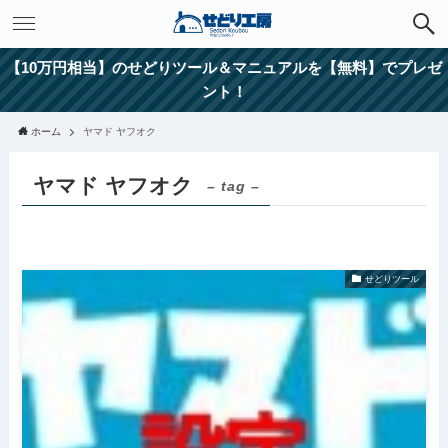
【10万円相当】のせどりツール＆マニュアルを【無料】でプレゼ
ント！
ホーム
ヤマド ヤフオク
ヤマド ヤフオク
– tag –
せどりツール