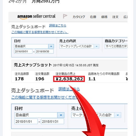
2年2か月
月商2591万円