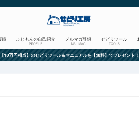
実績
ふじもんの自己紹介
メルマガ登録
せどりツール
PROFILE
MAILMAG
TOOLS
【10万円相当】のせどりツール＆マニュアルを【無料】でプレゼント