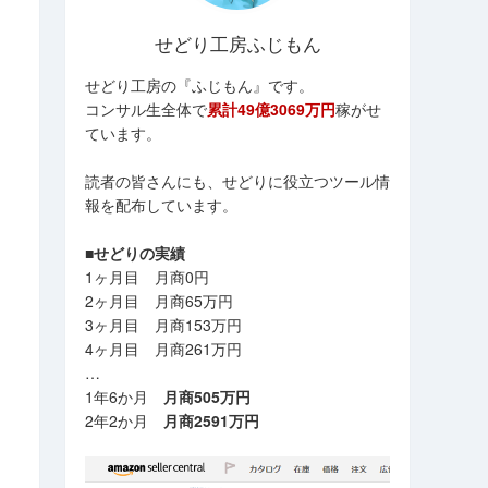
せどり工房ふじもん
せどり工房の『ふじもん』です。
コンサル生全体で
累計49億3069万円
稼がせ
ています。
読者の皆さんにも、せどりに役立つツール情
報を配布しています。
■せどりの実績
1ヶ月目 月商0円
2ヶ月目 月商65万円
3ヶ月目 月商153万円
4ヶ月目 月商261万円
…
1年6か月
月商505万円
2年2か月
月商2591万円