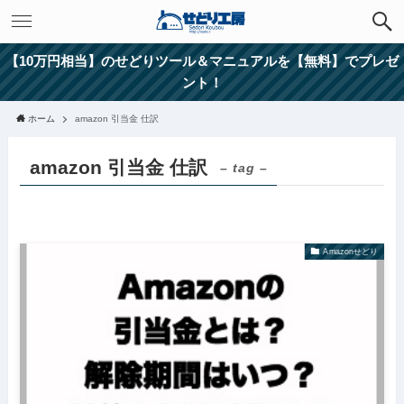
【10万円相当】のせどりツール＆マニュアルを【無料】でプレゼ
ント！
ホーム
amazon 引当金 仕訳
amazon 引当金 仕訳
– tag –
Amazonせどり