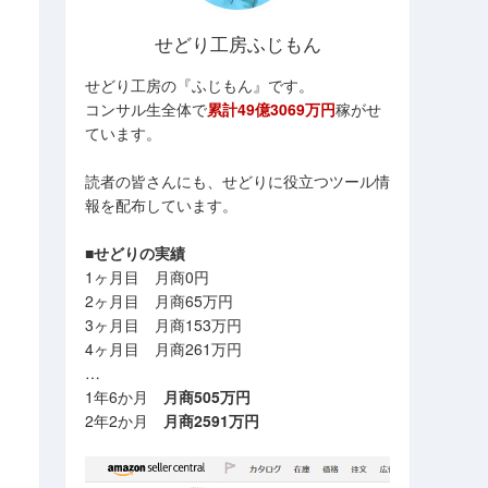
せどり工房ふじもん
せどり工房の『ふじもん』です。
コンサル生全体で
累計49億3069万円
稼がせ
ています。
読者の皆さんにも、せどりに役立つツール情
報を配布しています。
■せどりの実績
1ヶ月目 月商0円
2ヶ月目 月商65万円
3ヶ月目 月商153万円
4ヶ月目 月商261万円
…
1年6か月
月商505万円
2年2か月
月商2591万円