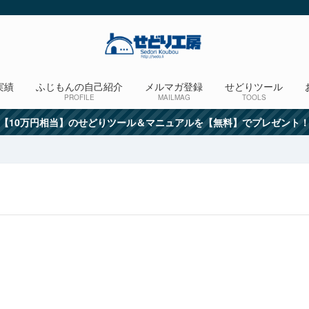
実績
ふじもんの自己紹介
メルマガ登録
せどりツール
PROFILE
MAILMAG
TOOLS
【10万円相当】のせどりツール＆マニュアルを【無料】でプレゼント