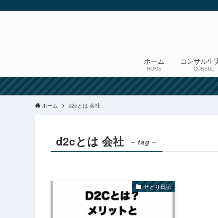
ホーム
コンサル生
HOME
CONSUL
ホーム
d2cとは 会社
d2cとは 会社
– tag –
せどり日記