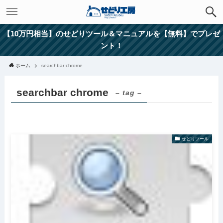
【10万円相当】のせどりツール＆マニュアルを【無料】でプレゼ
ント！
ホーム
searchbar chrome
searchbar chrome
– tag –
せどりツール