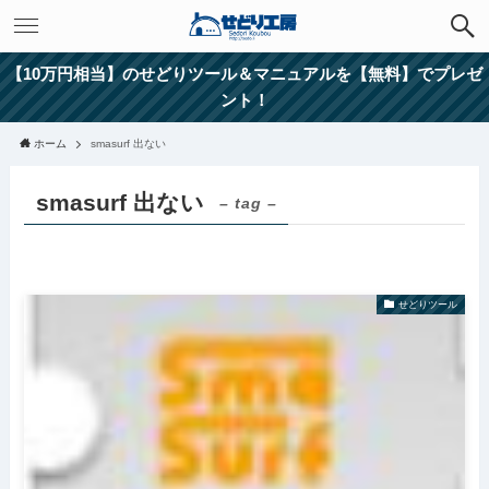
【10万円相当】のせどりツール＆マニュアルを【無料】でプレゼ
ント！
ホーム
smasurf 出ない
smasurf 出ない
– tag –
せどりツール