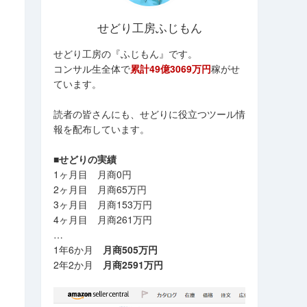
せどり工房ふじもん
せどり工房の『ふじもん』です。
コンサル生全体で
累計49億3069万円
稼がせ
ています。
読者の皆さんにも、せどりに役立つツール情
報を配布しています。
■せどりの実績
1ヶ月目 月商0円
2ヶ月目 月商65万円
3ヶ月目 月商153万円
4ヶ月目 月商261万円
…
1年6か月
月商505万円
2年2か月
月商2591万円