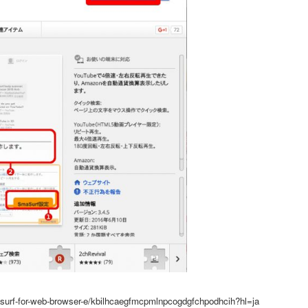
rf-for-web-browser-e/kbilhcaegfmcpmlnpcogdgfchpodhcih?hl=ja