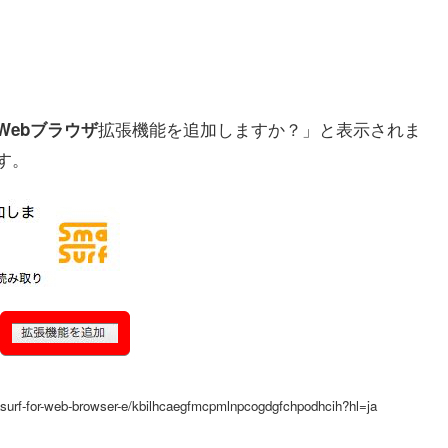
拡張機能を追加しますか？」と表示されま
or Webブラウザ
す。
rf-for-web-browser-e/kbilhcaegfmcpmlnpcogdgfchpodhcih?hl=ja