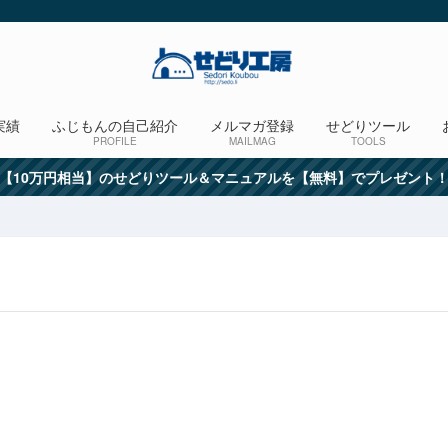
実績
ふじもんの自己紹介
メルマガ登録
せどりツール
PROFILE
MAILMAG
TOOLS
【10万円相当】のせどりツール＆マニュアルを【無料】でプレゼント