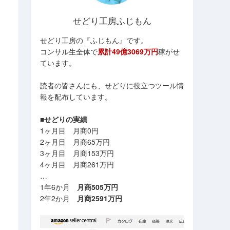
せどり工房ふじもん
せどり工房の『ふじもん』です。
コンサル生全体で
累計49億3069万円
稼がせ
ています。
読者の皆さんにも、せどりに役立つツール情
報を配布しています。
■せどりの実績
1ヶ月目 月商0円
2ヶ月目 月商65万円
3ヶ月目 月商153万円
4ヶ月目 月商261万円
…
1年6か月
月商505万円
2年2か月
月商2591万円