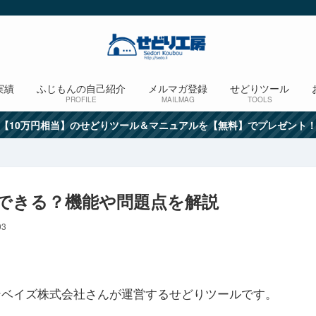
実績
ふじもんの自己紹介
メルマガ登録
せどりツール
PROFILE
MAILMAG
TOOLS
【10万円相当】のせどりツール＆マニュアルを【無料】でプレゼント
代替できる？機能や問題点を解説
03
のインベイズ株式会社さんが運営するせどりツールです。