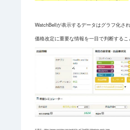
WatchBellが表示するデータはグラフ化さ
価格改定に重要な情報を一目で判断するこ
引用元：https://www.youtube.com/watch?v=eC7oaf2tV-I&feature=emb_logo