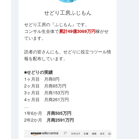
せどり工房ふじもん
せどり工房の『ふじもん』です。
コンサル生全体で
累計49億3069万円
稼がせ
ています。
読者の皆さんにも、せどりに役立つツール情
報を配布しています。
■せどりの実績
1ヶ月目 月商0円
2ヶ月目 月商65万円
3ヶ月目 月商153万円
4ヶ月目 月商261万円
…
1年6か月
月商505万円
2年2か月
月商2591万円