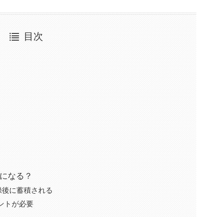
目次
替になる？
登録後に蓄積される
ウントが必要