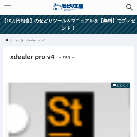
【10万円相当】のせどりツール＆マニュアルを【無料】でプレゼ
ント！
ホーム
xdealer pro v4
xdealer pro v4
– tag –
はじめに