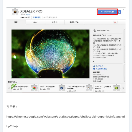
引用元：
https://chrome.google.com/webstore/detail/xdealerpro/ebcjlgcgbldnoopenkicjmfoapcnnl
bp?hl=ja