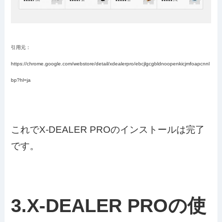
引用元：
https://chrome.google.com/webstore/detail/xdealerpro/ebcjlgcgbldnoopenkicjmfoapcnnl
bp?hl=ja
これでX-DEALER PROのインストールは完了
です。
3.X-DEALER PROの使