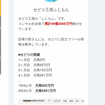
せどり工房ふじもん
せどり工房の『ふじもん』です。
コンサル生全体で
累計49億3069万円
稼がせ
ています。
読者の皆さんにも、せどりに役立つツール情
報を配布しています。
■せどりの実績
1ヶ月目 月商0円
2ヶ月目 月商65万円
3ヶ月目 月商153万円
4ヶ月目 月商261万円
…
1年6か月
月商505万円
2年2か月
月商2591万円