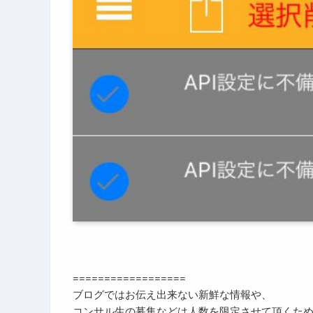
==================
ブログではお伝え出来ない新鮮な情報や、
コンサル生の募集などは人数を限定させて頂くた