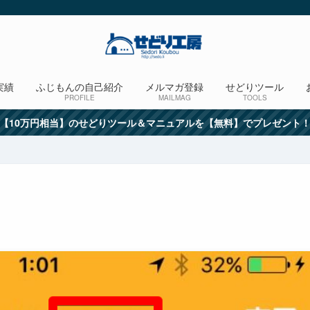
実績
ふじもんの自己紹介
メルマガ登録
せどりツール
PROFILE
MAILMAG
TOOLS
【10万円相当】のせどりツール＆マニュアルを【無料】でプレゼント