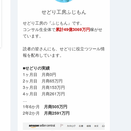
せどり工房ふじもん
せどり工房の『ふじもん』です。
コンサル生全体で
累計49億3069万円
稼がせ
ています。
読者の皆さんにも、せどりに役立つツール情
報を配布しています。
■せどりの実績
1ヶ月目 月商0円
2ヶ月目 月商65万円
3ヶ月目 月商153万円
4ヶ月目 月商261万円
…
1年6か月
月商505万円
2年2か月
月商2591万円