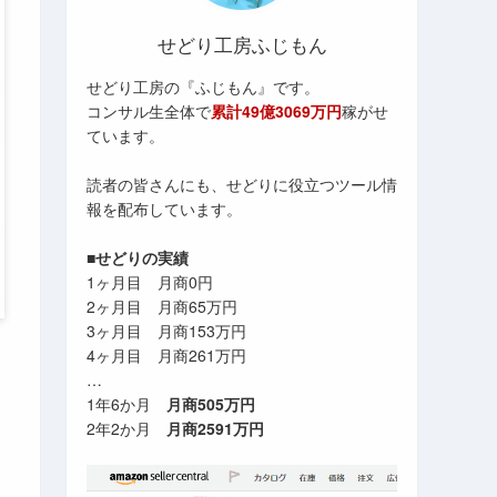
せどり工房ふじもん
せどり工房の『ふじもん』です。
コンサル生全体で
累計49億3069万円
稼がせ
ています。
読者の皆さんにも、せどりに役立つツール情
報を配布しています。
■せどりの実績
1ヶ月目 月商0円
2ヶ月目 月商65万円
3ヶ月目 月商153万円
4ヶ月目 月商261万円
…
1年6か月
月商505万円
2年2か月
月商2591万円