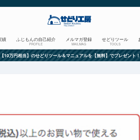
実績
ふじもんの自己紹介
メルマガ登録
せどりツール
PROFILE
MAILMAG
TOOLS
【10万円相当】のせどりツール＆マニュアルを【無料】でプレゼント