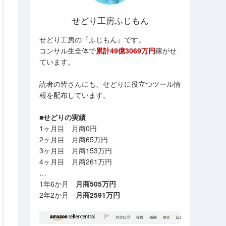
せどり工房ふじもん
せどり工房の『ふじもん』です。
コンサル生全体で
累計49億3069万円
稼がせ
ています。
読者の皆さんにも、せどりに役立つツール情
報を配布しています。
■せどりの実績
1ヶ月目 月商0円
2ヶ月目 月商65万円
3ヶ月目 月商153万円
4ヶ月目 月商261万円
…
1年6か月
月商505万円
2年2か月
月商2591万円