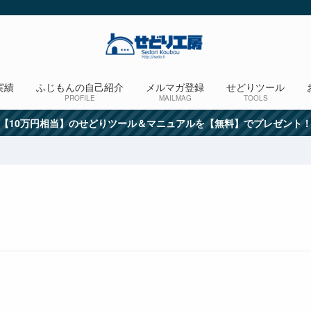
実績
ふじもんの自己紹介
メルマガ登録
せどりツール
PROFILE
MAILMAG
TOOLS
【10万円相当】のせどりツール＆マニュアルを【無料】でプレゼント