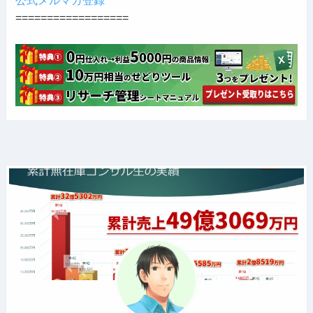
==================