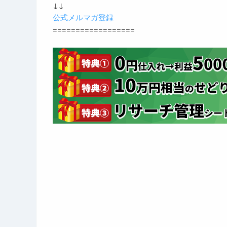
↓↓
公式メルマガ登録
==================