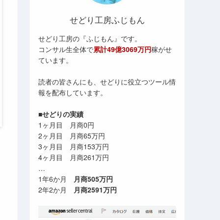
せどり工房ふじもん
せどり工房の『ふじもん』です。
コンサル生全体で
累計49億3069万円
稼がせ
ています。
読者の皆さんにも、せどりに役立つツール情
報を配布しています。
■せどりの実績
1ヶ月目 月商0円
2ヶ月目 月商65万円
3ヶ月目 月商153万円
4ヶ月目 月商261万円
…
1年6か月
月商505万円
2年2か月
月商2591万円