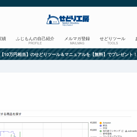
実績
ふじもんの自己紹介
メルマガ登録
せどりツール
PROFILE
MAILMAG
TOOLS
【10万円相当】のせどりツール＆マニュアルを【無料】でプレゼント