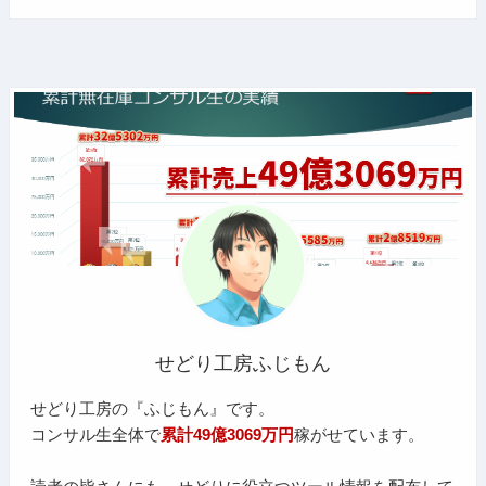
せどり工房ふじもん
せどり工房の『ふじもん』です。
コンサル生全体で
累計49億3069万円
稼がせています。