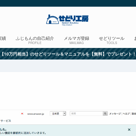
実績
ふじもんの自己紹介
メルマガ登録
せどりツール
PROFILE
MAILMAG
TOOLS
【10万円相当】のせどりツール＆マニュアルを【無料】でプレゼント