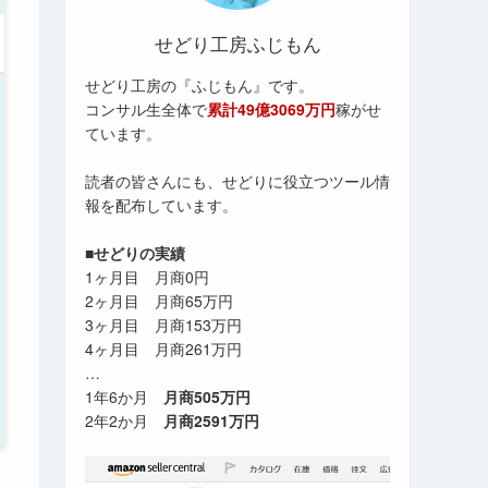
せどり工房ふじもん
せどり工房の『ふじもん』です。
コンサル生全体で
累計49億3069万円
稼がせ
ています。
読者の皆さんにも、せどりに役立つツール情
報を配布しています。
■せどりの実績
1ヶ月目 月商0円
2ヶ月目 月商65万円
3ヶ月目 月商153万円
4ヶ月目 月商261万円
…
1年6か月
月商505万円
2年2か月
月商2591万円