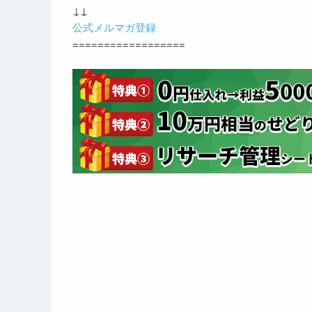
↓↓
公式メルマガ登録
==================