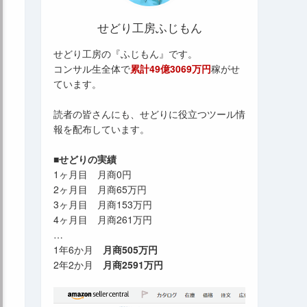
せどり工房ふじもん
せどり工房の『ふじもん』です。
コンサル生全体で
累計49億3069万円
稼がせ
ています。
読者の皆さんにも、せどりに役立つツール情
報を配布しています。
■せどりの実績
1ヶ月目 月商0円
2ヶ月目 月商65万円
3ヶ月目 月商153万円
4ヶ月目 月商261万円
…
1年6か月
月商505万円
2年2か月
月商2591万円