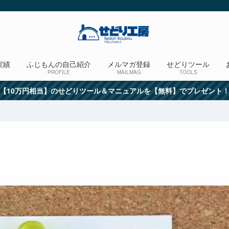
実績
ふじもんの自己紹介
メルマガ登録
せどりツール
PROFILE
MAILMAG
TOOLS
【10万円相当】のせどりツール＆マニュアルを【無料】でプレゼント