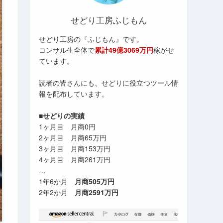
せどり工房ふじもん
せどり工房の『ふじもん』です。
コンサル生全体で
累計49億3069万円
稼がせ
ています。
読者の皆さんにも、せどりに役立つツール情
報を配布しています。
■せどりの実績
1ヶ月目 月商0円
2ヶ月目 月商65万円
3ヶ月目 月商153万円
4ヶ月目 月商261万円
…
1年6か月
月商505万円
2年2か月
月商2591万円