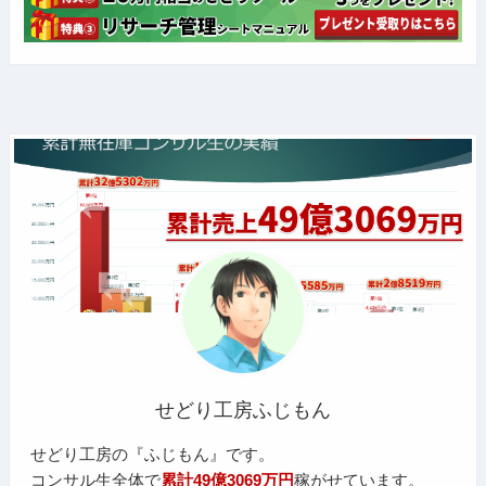
せどり工房ふじもん
せどり工房の『ふじもん』です。
コンサル生全体で
累計49億3069万円
稼がせています。