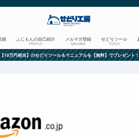
実績
ふじもんの自己紹介
メルマガ登録
せどりツール
PROFILE
MAILMAG
TOOLS
【10万円相当】のせどりツール＆マニュアルを【無料】でプレゼント