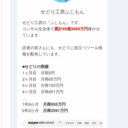
せどり工房ふじもん
せどり工房の『ふじもん』です。
コンサル生全体で
累計49億3069万円
稼がせ
ています。
読者の皆さんにも、せどりに役立つツール情
報を配布しています。
■せどりの実績
1ヶ月目 月商0円
2ヶ月目 月商65万円
3ヶ月目 月商153万円
4ヶ月目 月商261万円
…
1年6か月
月商505万円
2年2か月
月商2591万円