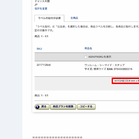
==================