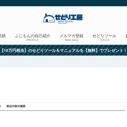
実績
ふじもんの自己紹介
メルマガ登録
せどりツール
PROFILE
MAILMAG
TOOLS
【10万円相当】のせどりツール＆マニュアルを【無料】でプレゼント