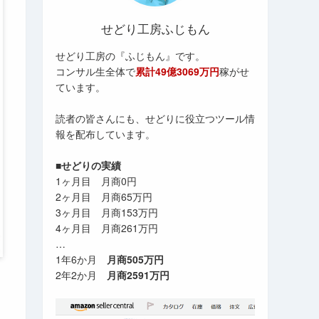
せどり工房ふじもん
せどり工房の『ふじもん』です。
コンサル生全体で
累計49億3069万円
稼がせ
ています。
読者の皆さんにも、せどりに役立つツール情
報を配布しています。
■せどりの実績
1ヶ月目 月商0円
2ヶ月目 月商65万円
3ヶ月目 月商153万円
4ヶ月目 月商261万円
…
1年6か月
月商505万円
2年2か月
月商2591万円