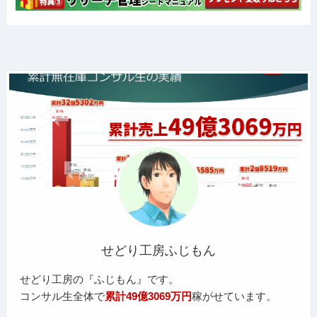
せどり工房ふじもん
せどり工房の『ふじもん』です。
コンサル生全体で
累計49億3069万円
稼がせています。