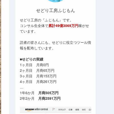
せどり工房ふじもん
せどり工房の『ふじもん』です。
コンサル生全体で
累計49億3069万円
稼がせ
ています。
読者の皆さんにも、せどりに役立つツール情
報を配布しています。
■せどりの実績
1ヶ月目 月商0円
2ヶ月目 月商65万円
3ヶ月目 月商153万円
4ヶ月目 月商261万円
…
1年6か月
月商505万円
2年2か月
月商2591万円