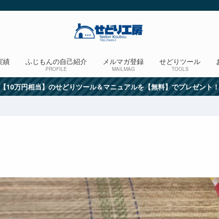
実績
ふじもんの自己紹介
メルマガ登録
せどりツール
PROFILE
MAILMAG
TOOLS
【10万円相当】のせどりツール＆マニュアルを【無料】でプレゼント