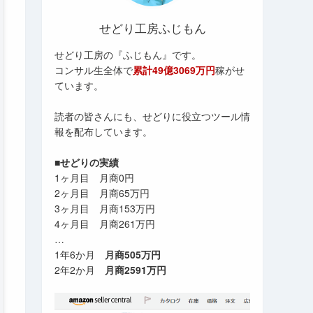
せどり工房ふじもん
せどり工房の『ふじもん』です。
コンサル生全体で
累計49億3069万円
稼がせ
ています。
読者の皆さんにも、せどりに役立つツール情
報を配布しています。
■せどりの実績
1ヶ月目 月商0円
2ヶ月目 月商65万円
3ヶ月目 月商153万円
4ヶ月目 月商261万円
…
1年6か月
月商505万円
2年2か月
月商2591万円