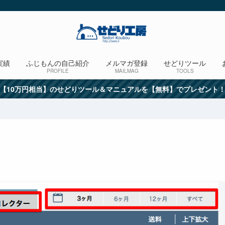
実績
ふじもんの自己紹介
メルマガ登録
せどりツール
PROFILE
MAILMAG
TOOLS
【10万円相当】のせどりツール＆マニュアルを【無料】でプレゼント