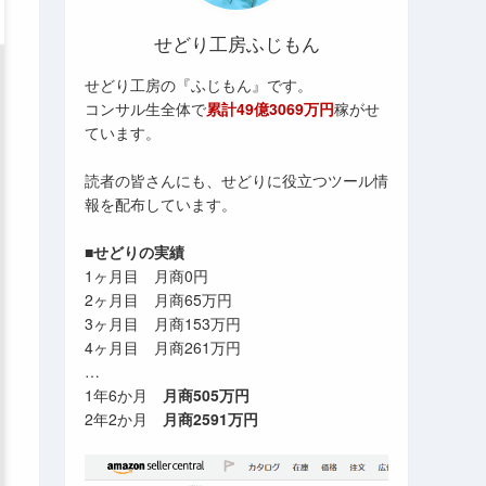
せどり工房ふじもん
せどり工房の『ふじもん』です。
コンサル生全体で
累計49億3069万円
稼がせ
ています。
読者の皆さんにも、せどりに役立つツール情
報を配布しています。
■せどりの実績
1ヶ月目 月商0円
2ヶ月目 月商65万円
3ヶ月目 月商153万円
4ヶ月目 月商261万円
…
1年6か月
月商505万円
2年2か月
月商2591万円