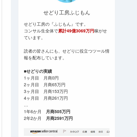
せどり工房ふじもん
せどり工房の『ふじもん』です。
コンサル生全体で
累計49億3069万円
稼がせ
ています。
読者の皆さんにも、せどりに役立つツール情
報を配布しています。
■せどりの実績
1ヶ月目 月商0円
2ヶ月目 月商65万円
3ヶ月目 月商153万円
4ヶ月目 月商261万円
…
1年6か月
月商505万円
2年2か月
月商2591万円