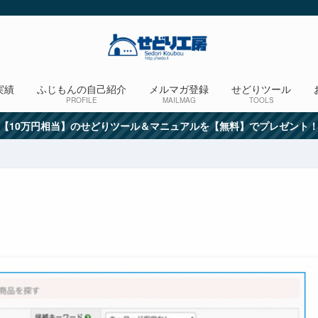
実績
ふじもんの自己紹介
メルマガ登録
せどりツール
PROFILE
MAILMAG
TOOLS
【10万円相当】のせどりツール＆マニュアルを【無料】でプレゼント