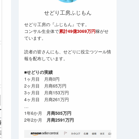
せどり工房ふじもん
せどり工房の『ふじもん』です。
コンサル生全体で
累計49億3069万円
稼がせ
ています。
読者の皆さんにも、せどりに役立つツール情
報を配布しています。
■せどりの実績
1ヶ月目 月商0円
2ヶ月目 月商65万円
3ヶ月目 月商153万円
4ヶ月目 月商261万円
…
1年6か月
月商505万円
2年2か月
月商2591万円