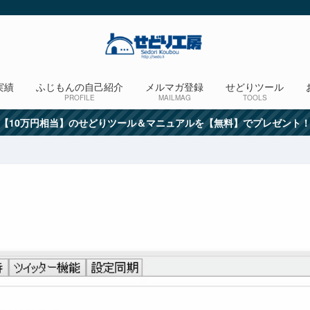
実績
ふじもんの自己紹介
メルマガ登録
せどりツール
PROFILE
MAILMAG
TOOLS
【10万円相当】のせどりツール＆マニュアルを【無料】でプレゼント