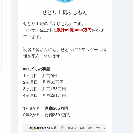
せどり工房ふじもん
せどり工房の『ふじもん』です。
コンサル生全体で
累計49億3069万円
稼がせ
ています。
読者の皆さんにも、せどりに役立つツール情
報を配布しています。
■せどりの実績
1ヶ月目 月商0円
2ヶ月目 月商65万円
3ヶ月目 月商153万円
4ヶ月目 月商261万円
…
1年6か月
月商505万円
2年2か月
月商2591万円