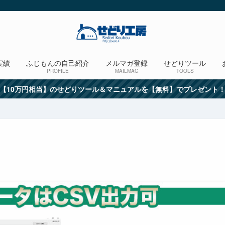
実績
ふじもんの自己紹介
メルマガ登録
せどりツール
PROFILE
MAILMAG
TOOLS
【10万円相当】のせどりツール＆マニュアルを【無料】でプレゼント