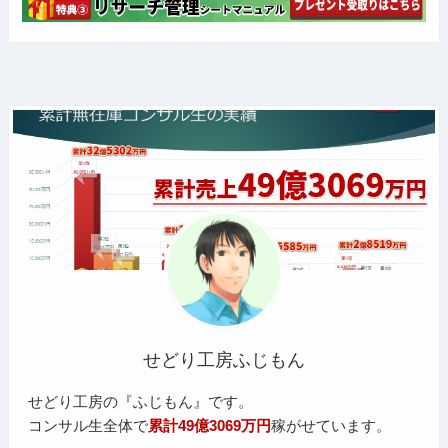
せどり工房ふじもん
せどり工房の『ふじもん』です。
コンサル生全体で
累計49億3069万円
稼がせています。