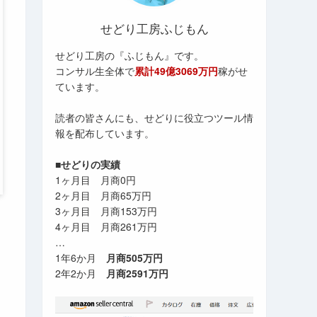
せどり工房ふじもん
せどり工房の『ふじもん』です。
コンサル生全体で
累計49億3069万円
稼がせ
ています。
読者の皆さんにも、せどりに役立つツール情
報を配布しています。
■せどりの実績
1ヶ月目 月商0円
2ヶ月目 月商65万円
3ヶ月目 月商153万円
4ヶ月目 月商261万円
…
1年6か月
月商505万円
2年2か月
月商2591万円