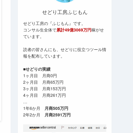
せどり工房ふじもん
せどり工房の『ふじもん』です。
コンサル生全体で
累計49億3069万円
稼がせ
ています。
読者の皆さんにも、せどりに役立つツール情
報を配布しています。
■せどりの実績
1ヶ月目 月商0円
2ヶ月目 月商65万円
3ヶ月目 月商153万円
4ヶ月目 月商261万円
…
1年6か月
月商505万円
2年2か月
月商2591万円