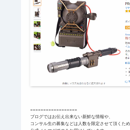
==================
ブログではお伝え出来ない新鮮な情報や、
コンサル生の募集などは人数を限定させて頂くた