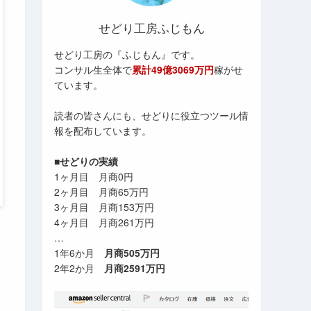
せどり工房ふじもん
せどり工房の『ふじもん』です。
コンサル生全体で
累計49億3069万円
稼がせ
ています。
読者の皆さんにも、せどりに役立つツール情
報を配布しています。
■せどりの実績
1ヶ月目 月商0円
2ヶ月目 月商65万円
3ヶ月目 月商153万円
4ヶ月目 月商261万円
…
1年6か月
月商505万円
2年2か月
月商2591万円