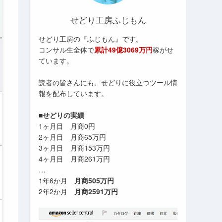
せどり工房ふじもん
せどり工房の『ふじもん』です。
コンサル生全体で
累計49億3069万円
稼がせ
ています。
読者の皆さんにも、せどりに役立つツール情
報を配布しています。
■せどりの実績
1ヶ月目 月商0円
2ヶ月目 月商65万円
3ヶ月目 月商153万円
4ヶ月目 月商261万円
…
1年6か月
月商505万円
2年2か月
月商2591万円