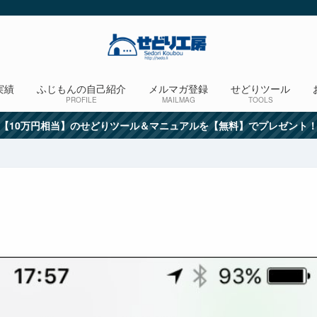
実績
ふじもんの自己紹介
メルマガ登録
せどりツール
PROFILE
MAILMAG
TOOLS
【10万円相当】のせどりツール＆マニュアルを【無料】でプレゼント