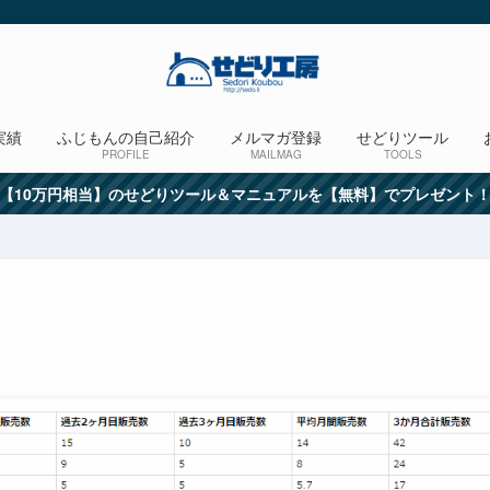
実績
ふじもんの自己紹介
メルマガ登録
せどりツール
PROFILE
MAILMAG
TOOLS
【10万円相当】のせどりツール＆マニュアルを【無料】でプレゼント