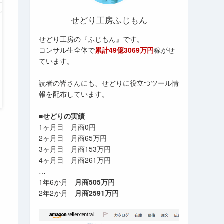
せどり工房ふじもん
せどり工房の『ふじもん』です。
コンサル生全体で
累計49億3069万円
稼がせ
ています。
読者の皆さんにも、せどりに役立つツール情
報を配布しています。
■せどりの実績
1ヶ月目 月商0円
2ヶ月目 月商65万円
3ヶ月目 月商153万円
4ヶ月目 月商261万円
…
1年6か月
月商505万円
2年2か月
月商2591万円