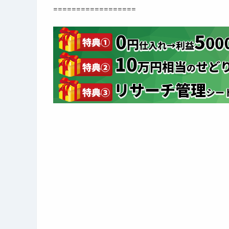
==================