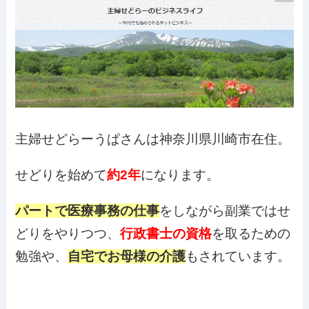
主婦せどらーうぱさんは神奈川県川崎市在住。
せどりを始めて
約2年
になります。
パートで医療事務の仕事
をしながら副業ではせ
どりをやりつつ、
行政書士の資格
を取るための
勉強や、
自宅でお母様の介護
もされています。