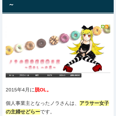
～
2015年4月に
脱OL。
個人事業主となったノラさんは、
アラサー女子
の主婦せどらー
です。