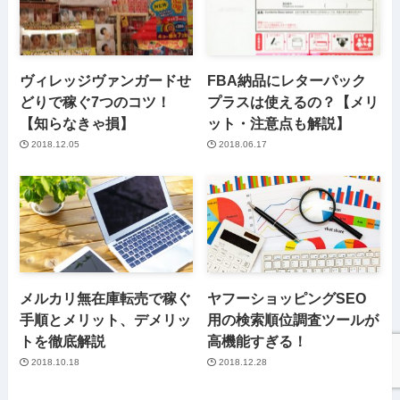
ヴィレッジヴァンガードせ
FBA納品にレターパック
どりで稼ぐ7つのコツ！
プラスは使えるの？【メリ
【知らなきゃ損】
ット・注意点も解説】
2018.12.05
2018.06.17
メルカリ無在庫転売で稼ぐ
ヤフーショッピングSEO
手順とメリット、デメリッ
用の検索順位調査ツールが
トを徹底解説
高機能すぎる！
2018.10.18
2018.12.28