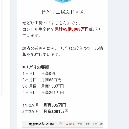
せどり工房ふじもん
せどり工房の『ふじもん』です。
コンサル生全体で
累計49億3069万円
稼がせ
ています。
読者の皆さんにも、せどりに役立つツール情
報を配布しています。
■せどりの実績
1ヶ月目 月商0円
2ヶ月目 月商65万円
3ヶ月目 月商153万円
4ヶ月目 月商261万円
…
1年6か月
月商505万円
2年2か月
月商2591万円