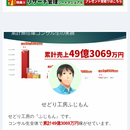
せどり工房ふじもん
せどり工房の『ふじもん』です。
コンサル生全体で
累計49億3069万円
稼がせています。