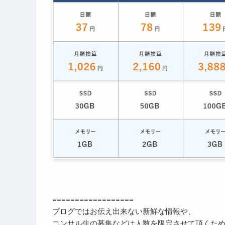
==================
ブログではお伝え出来ない新鮮な情報や、
コンサル生の募集などは人数を限定させて頂くた