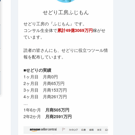
せどり工房ふじもん
せどり工房の『ふじもん』です。
コンサル生全体で
累計49億3069万円
稼がせ
ています。
読者の皆さんにも、せどりに役立つツール情
報を配布しています。
■せどりの実績
1ヶ月目 月商0円
2ヶ月目 月商65万円
3ヶ月目 月商153万円
4ヶ月目 月商261万円
…
1年6か月
月商505万円
2年2か月
月商2591万円