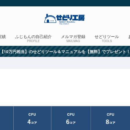
実績
ふじもんの自己紹介
メルマガ登録
せどりツール
PROFILE
MAILMAG
TOOLS
【10万円相当】のせどりツール＆マニュアルを【無料】でプレゼント